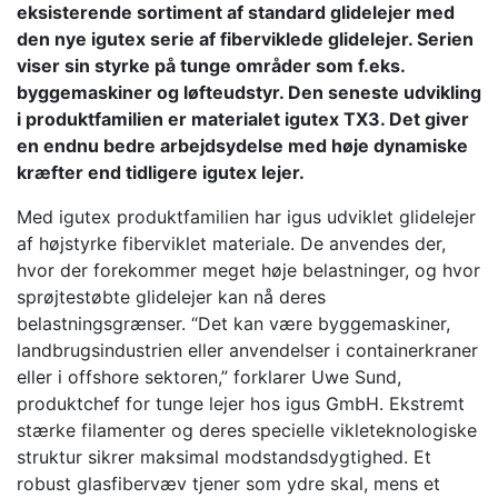
eksisterende sortiment af standard glidelejer med
den nye igutex serie af fiberviklede glidelejer. Serien
viser sin styrke på tunge områder som f.eks.
byggemaskiner og løfteudstyr. Den seneste udvikling
i produktfamilien er materialet igutex TX3. Det giver
en endnu bedre arbejdsydelse med høje dynamiske
kræfter end tidligere igutex lejer.
Med igutex produktfamilien har igus udviklet glidelejer
af højstyrke fiberviklet materiale. De anvendes der,
hvor der forekommer meget høje belastninger, og hvor
sprøjtestøbte glidelejer kan nå deres
belastningsgrænser. “Det kan være byggemaskiner,
landbrugsindustrien eller anvendelser i containerkraner
eller i offshore sektoren,” forklarer Uwe Sund,
produktchef for tunge lejer hos igus GmbH. Ekstremt
stærke filamenter og deres specielle vikleteknologiske
struktur sikrer maksimal modstandsdygtighed. Et
robust glasfibervæv tjener som ydre skal, mens et