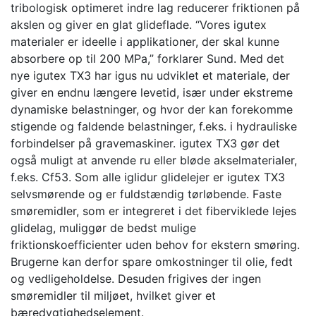
tribologisk optimeret indre lag reducerer friktionen på
akslen og giver en glat glideflade. “Vores igutex
materialer er ideelle i applikationer, der skal kunne
absorbere op til 200 MPa,” forklarer Sund. Med det
nye igutex TX3 har igus nu udviklet et materiale, der
giver en endnu længere levetid, især under ekstreme
dynamiske belastninger, og hvor der kan forekomme
stigende og faldende belastninger, f.eks. i hydrauliske
forbindelser på gravemaskiner. igutex TX3 gør det
også muligt at anvende ru eller bløde akselmaterialer,
f.eks. Cf53. Som alle iglidur glidelejer er igutex TX3
selvsmørende og er fuldstændig tørløbende. Faste
smøremidler, som er integreret i det fiberviklede lejes
glidelag, muliggør de bedst mulige
friktionskoefficienter uden behov for ekstern smøring.
Brugerne kan derfor spare omkostninger til olie, fedt
og vedligeholdelse. Desuden frigives der ingen
smøremidler til miljøet, hvilket giver et
bæredygtighedselement.