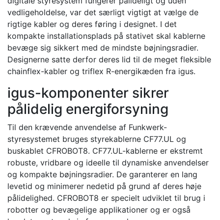
digitale styresystem fungerer pålideligt og uden
vedligeholdelse, var det særligt vigtigt at vælge de
rigtige kabler og deres føring i designet. I det
kompakte installationsplads på stativet skal kablerne
bevæge sig sikkert med de mindste bøjningsradier.
Designerne satte derfor deres lid til de meget fleksible
chainflex-kabler og triflex R-energikæden fra igus.
igus-komponenter sikrer
pålidelig energiforsyning
Til den krævende anvendelse af Funkwerk-
styresystemet bruges styrekablerne CF77.UL og
buskablet CFROBOT8. CF77.UL-kablerne er ekstremt
robuste, vridbare og ideelle til dynamiske anvendelser
og kompakte bøjningsradier. De garanterer en lang
levetid og minimerer nedetid på grund af deres høje
pålidelighed. CFROBOT8 er specielt udviklet til brug i
robotter og bevægelige applikationer og er også