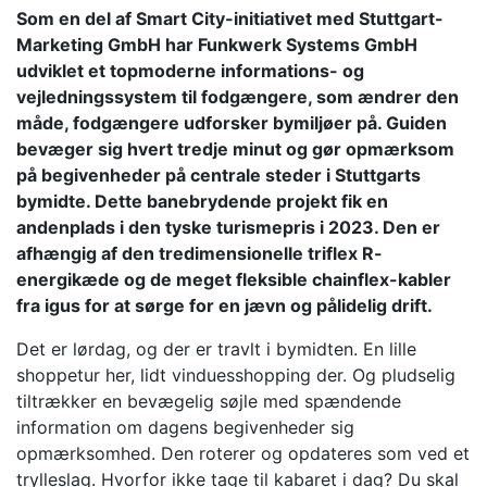
Som en del af Smart City-initiativet med Stuttgart-
Marketing GmbH har Funkwerk Systems GmbH
udviklet et topmoderne informations- og
vejledningssystem til fodgængere, som ændrer den
måde, fodgængere udforsker bymiljøer på. Guiden
bevæger sig hvert tredje minut og gør opmærksom
på begivenheder på centrale steder i Stuttgarts
bymidte. Dette banebrydende projekt fik en
andenplads i den tyske turismepris i 2023. Den er
afhængig af den tredimensionelle triflex R-
energikæde og de meget fleksible chainflex-kabler
fra igus for at sørge for en jævn og pålidelig drift.
Det er lørdag, og der er travlt i bymidten. En lille
shoppetur her, lidt vinduesshopping der. Og pludselig
tiltrækker en bevægelig søjle med spændende
information om dagens begivenheder sig
opmærksomhed. Den roterer og opdateres som ved et
trylleslag. Hvorfor ikke tage til kabaret i dag? Du skal