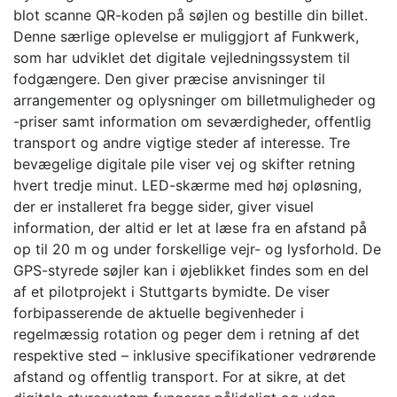
blot scanne QR-koden på søjlen og bestille din billet.
Denne særlige oplevelse er muliggjort af Funkwerk,
som har udviklet det digitale vejledningssystem til
fodgængere. Den giver præcise anvisninger til
arrangementer og oplysninger om billetmuligheder og
-priser samt information om seværdigheder, offentlig
transport og andre vigtige steder af interesse. Tre
bevægelige digitale pile viser vej og skifter retning
hvert tredje minut. LED-skærme med høj opløsning,
der er installeret fra begge sider, giver visuel
information, der altid er let at læse fra en afstand på
op til 20 m og under forskellige vejr- og lysforhold. De
GPS-styrede søjler kan i øjeblikket findes som en del
af et pilotprojekt i Stuttgarts bymidte. De viser
forbipasserende de aktuelle begivenheder i
regelmæssig rotation og peger dem i retning af det
respektive sted – inklusive specifikationer vedrørende
afstand og offentlig transport. For at sikre, at det