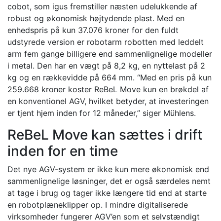
cobot, som igus fremstiller næsten udelukkende af
robust og økonomisk højtydende plast. Med en
enhedspris på kun 37.076 kroner for den fuldt
udstyrede version er robotarm robotten med leddelt
arm fem gange billigere end sammenlignelige modeller
i metal. Den har en vægt på 8,2 kg, en nyttelast på 2
kg og en rækkevidde på 664 mm. “Med en pris på kun
259.668 kroner koster ReBeL Move kun en brøkdel af
en konventionel AGV, hvilket betyder, at investeringen
er tjent hjem inden for 12 måneder,” siger Mühlens.
ReBeL Move kan sættes i drift
inden for en time
Det nye AGV-system er ikke kun mere økonomisk end
sammenlignelige løsninger, det er også særdeles nemt
at tage i brug og tager ikke længere tid end at starte
en robotplæneklipper op. I mindre digitaliserede
virksomheder fungerer AGV’en som et selvstændigt