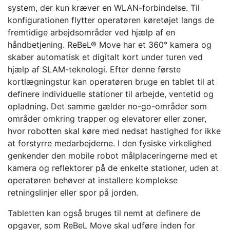
system, der kun kræver en WLAN-forbindelse. Til
konfigurationen flytter operatøren køretøjet langs de
fremtidige arbejdsområder ved hjælp af en
håndbetjening. ReBeL® Move har et 360° kamera og
skaber automatisk et digitalt kort under turen ved
hjælp af SLAM-teknologi. Efter denne første
kortlægningstur kan operatøren bruge en tablet til at
definere individuelle stationer til arbejde, ventetid og
opladning. Det samme gælder no-go-områder som
områder omkring trapper og elevatorer eller zoner,
hvor robotten skal køre med nedsat hastighed for ikke
at forstyrre medarbejderne. I den fysiske virkelighed
genkender den mobile robot målplaceringerne med et
kamera og reflektorer på de enkelte stationer, uden at
operatøren behøver at installere komplekse
retningslinjer eller spor på jorden.
Tabletten kan også bruges til nemt at definere de
opgaver, som ReBeL Move skal udføre inden for