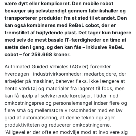
være dyrt eller kompliceret. Den mobile robot
bevæger sig selvstændigt gennem fabrikshaller og
transporterer produkter fra et sted til et andet. Den
kan også kombineres med ReBeL cobot, der er
fremstillet af højtydende plast. Det tager kun brugere
med selv de mest basale IT-færdigheder en time at
sætte den i gang, og den kan fås – inklusive ReBeL
cobot – for 259.668 kroner.
Automated Guided Vehicles (AGV’er) forenkler
hverdagen i industrivirksomheder: medarbejdere, der
arbejder på maskiner, behøver f.eks. ikke længere at
hente værktøj og materialer fra lageret til fods, men
kan få hjælp af selvkørende køretøjer. I tider med
omkostningspres og personalemangel indser flere og
flere små og mellemstore virksomheder med en lav
grad af automatisering, at denne teknologi øger
produktiviteten og reducerer omkostningerne.
“Alligevel er der ofte en modvilje mod at involvere sig