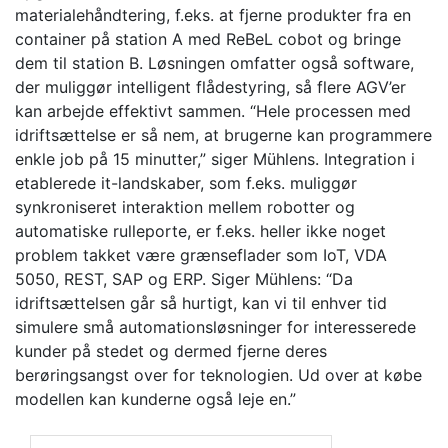
materialehåndtering, f.eks. at fjerne produkter fra en
container på station A med ReBeL cobot og bringe
dem til station B. Løsningen omfatter også software,
der muliggør intelligent flådestyring, så flere AGV’er
kan arbejde effektivt sammen. “Hele processen med
idriftsættelse er så nem, at brugerne kan programmere
enkle job på 15 minutter,” siger Mühlens. Integration i
etablerede it-landskaber, som f.eks. muliggør
synkroniseret interaktion mellem robotter og
automatiske rulleporte, er f.eks. heller ikke noget
problem takket være grænseflader som IoT, VDA
5050, REST, SAP og ERP. Siger Mühlens: “Da
idriftsættelsen går så hurtigt, kan vi til enhver tid
simulere små automationsløsninger for interesserede
kunder på stedet og dermed fjerne deres
berøringsangst over for teknologien. Ud over at købe
modellen kan kunderne også leje en.”