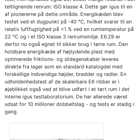
teltlignende renrum: ISO klasse 4. Dette gør igus til en
af pionererne på dette område. Energikæden blev
testet ved et dugpunkt på -40 °C, hvilket svarer til en
relativ luftfugtighed på <1 % ved en rumtemperatur på
22 °C og i et ISO klasse 3 renrumsmiljø. E6.29 er
derfor nu også egnet til sikker brug i tørre rum. Den
holdbare energikæde af højtydende plast med
optimerede friktions- og slidegenskaber leveres
direkte fra lager som en standard katalogdel med
forskellige indvendige højder, bredder og radier. En
udholdenhedstest af de skalerbare E6 ribber er i
øjeblikket også ved at blive udført i et tørt rum i det
interne igus testlaboratorium. De har allerede været
udsat for 10 millioner dobbeltslag - og tests er stadig i
gang.