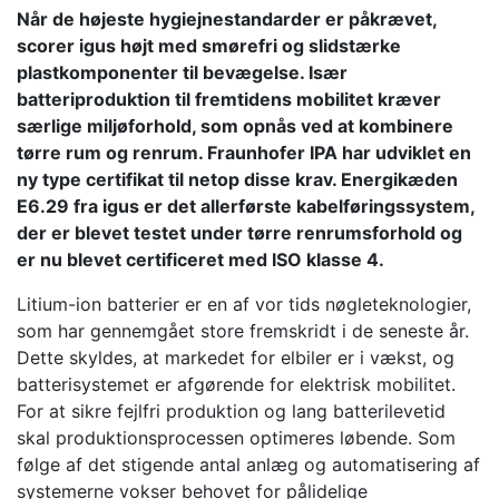
Når de højeste hygiejnestandarder er påkrævet,
scorer igus højt med smørefri og slidstærke
plastkomponenter til bevægelse. Især
batteriproduktion til fremtidens mobilitet kræver
særlige miljøforhold, som opnås ved at kombinere
tørre rum og renrum. Fraunhofer IPA har udviklet en
ny type certifikat til netop disse krav. Energikæden
E6.29 fra igus er det allerførste kabelføringssystem,
der er blevet testet under tørre renrumsforhold og
er nu blevet certificeret med ISO klasse 4.
Litium-ion batterier er en af vor tids nøgleteknologier,
som har gennemgået store fremskridt i de seneste år.
Dette skyldes, at markedet for elbiler er i vækst, og
batterisystemet er afgørende for elektrisk mobilitet.
For at sikre fejlfri produktion og lang batterilevetid
skal produktionsprocessen optimeres løbende. Som
følge af det stigende antal anlæg og automatisering af
systemerne vokser behovet for pålidelige