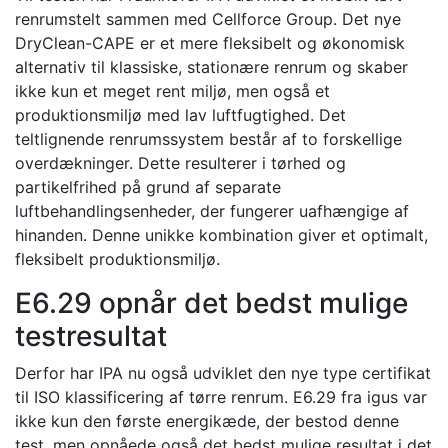
renrumstelt sammen med Cellforce Group. Det nye
DryClean-CAPE er et mere fleksibelt og økonomisk
alternativ til klassiske, stationære renrum og skaber
ikke kun et meget rent miljø, men også et
produktionsmiljø med lav luftfugtighed. Det
teltlignende renrumssystem består af to forskellige
overdækninger. Dette resulterer i tørhed og
partikelfrihed på grund af separate
luftbehandlingsenheder, der fungerer uafhængige af
hinanden. Denne unikke kombination giver et optimalt,
fleksibelt produktionsmiljø.
E6.29 opnår det bedst mulige
testresultat
Derfor har IPA nu også udviklet den nye type certifikat
til ISO klassificering af tørre renrum. E6.29 fra igus var
ikke kun den første energikæde, der bestod denne
test, men opnåede også det bedst mulige resultat i det