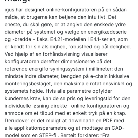
igus har designet online-konfiguratoren på en sådan
måde, at brugerne kan betjene den intuitivt. Det
eneste, du skal gøre, er at angive den ønskede ydre
diameter på systemet og vælge en energikædeserie
og -bredde – f.eks. E4.21-modellen i E4.1-serien, som
er kendt for sin alsidighed, robusthed og pålidelighed.
Ved hjælp af en forhåndsvisning visualiserer
konfiguratoren derefter dimensionerne på det
roterende energiforsyningssystem i millimeter: den
mindste indre diameter, længden på e-chain inklusive
monteringsbeslaget, den maksimale rotationsvinkel og
systemets højde. Hvis alle parametre opfylder
kundernes krav, kan de se pris og leveringstid for den
individuelle løsning direkte i online-konfiguratoren og
anmode om et tilbud med et enkelt tryk på en knap.
Derudover er det muligt at downloade en PDF med
alle applikationsparametre og at modtage en CAD-
model som en STEP-fil. Berteit forklarer: “Fra