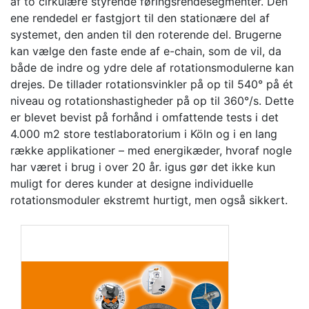
af to cirkulære styrende føringsrendesegmenter. Den
ene rendedel er fastgjort til den stationære del af
systemet, den anden til den roterende del. Brugerne
kan vælge den faste ende af e-chain, som de vil, da
både de indre og ydre dele af rotationsmodulerne kan
drejes. De tillader rotationsvinkler på op til 540° på ét
niveau og rotationshastigheder på op til 360°/s. Dette
er blevet bevist på forhånd i omfattende tests i det
4.000 m2 store testlaboratorium i Köln og i en lang
række applikationer – med energikæder, hvoraf nogle
har været i brug i over 20 år. igus gør det ikke kun
muligt for deres kunder at designe individuelle
rotationsmoduler ekstremt hurtigt, men også sikkert.